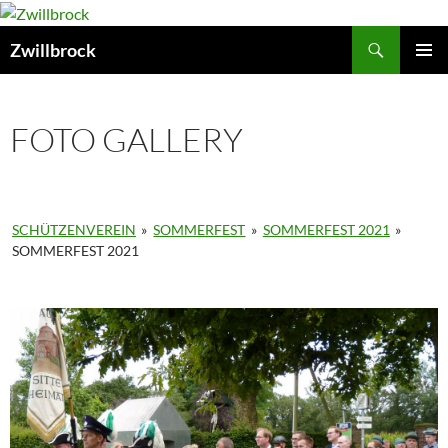
Zum
Inhalt
Suchen
Zwillbrock
springen
PRIMÄR
MENÜ
FOTO GALLERY
SCHÜTZENVEREIN
»
SOMMERFEST
»
SOMMERFEST 2021
»
SOMMERFEST 2021