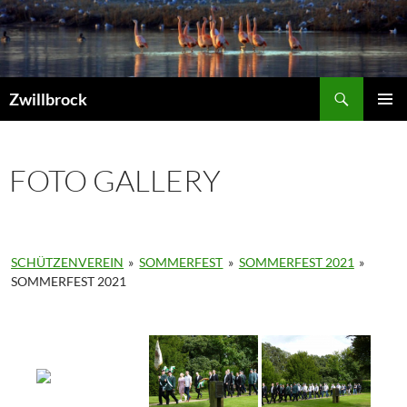
Zum
Inhalt
springen
Suchen
Zwillbrock
PRIMÄR
MENÜ
FOTO GALLERY
SCHÜTZENVEREIN
»
SOMMERFEST
»
SOMMERFEST 2021
»
SOMMERFEST 2021