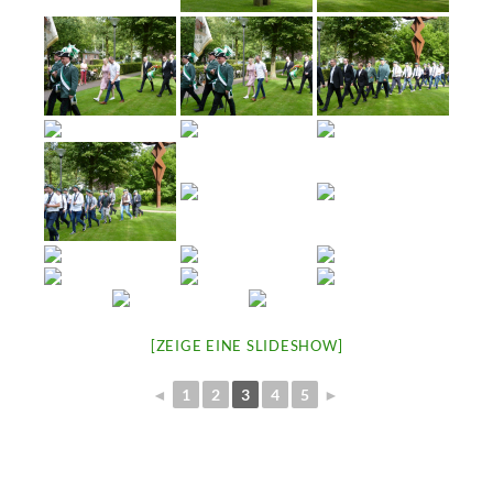
[ZEIGE EINE SLIDESHOW]
◄
1
2
3
4
5
►